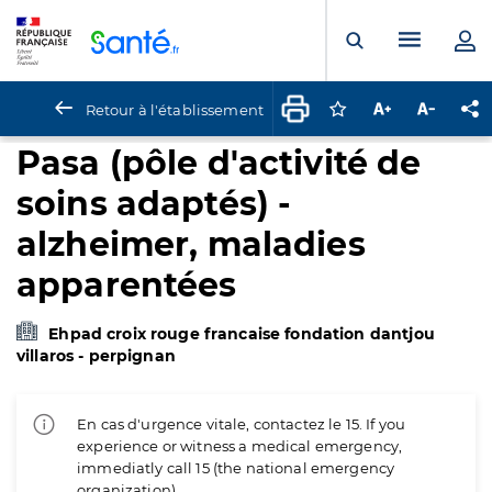
Panneau de gestion des cookies
Menu pr
Ouvrir la rech
Retour à l'établissement
Connectez-vous pour
Augmenter la t
Diminuer 
Pa
Pasa (pôle d'activité de
soins adaptés) -
alzheimer, maladies
apparentées
Ehpad croix rouge francaise fondation dantjou
villaros - perpignan
En cas d'urgence vitale, contactez le 15. If you
experience or witness a medical emergency,
immediatly call 15 (the national emergency
organization).