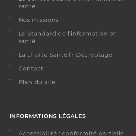
santé
Nos missions
Ehpad st sacrement - perpignan
Etablissement d'hébergement pour personnes
Etablissement de soins
Le Standard de l’information en
âgées dépendantes
santé
Voir l’offre identifiée
La charte Santé.fr Décryptage
Adresse
10 Rue de l’Académie, 66000 Perpignan
Contact
Téléphone
0468511011
Plan du site
Y ALLER
INFORMATIONS LÉGALES
Ehpad korian catalogne - perpignan
Etablissement d'hébergement pour personnes
Accessibilité : conformité partielle
Etablissement de soins
âgées dépendantes