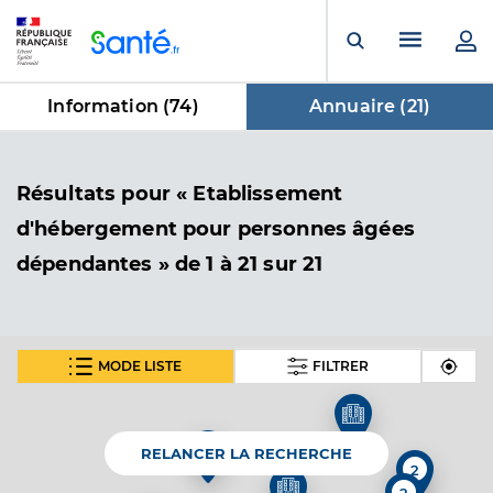
Panneau de gestion des cookies
Menu pr
Ouvrir la rech
Information (
74
)
Annuaire (
21
)
dans Annuaire
Résultats
pour « Etablissement
d'hébergement pour personnes âgées
dépendantes »
de 1 à 21 sur 21
MODE LISTE
FILTRER
Ehpad francis panicot - toulouges
Etablissement d'hébergement pour personnes
Etablissement de soins
âgées dépendantes
RELANCER LA RECHERCHE
2