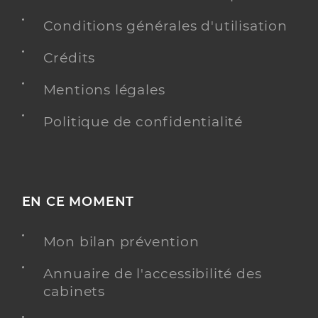
Conditions générales d'utilisation
Voir l’offre identifiée
Crédits
Adresse
16 Cours Lazare Escarguel, 66000 Perpignan
Mentions légales
Téléphone
0468351500
Politique de confidentialité
Y ALLER
EN CE MOMENT
Ehpad croix rouge francaise fondation
dantjou villaros - perpignan
Etablissement d'hébergement pour personnes
Etablissement de soins
Mon bilan prévention
âgées dépendantes
Annuaire de l'accessibilité des
Voir l’offre identifiée
cabinets
Adresse
2384 Chemin de la Fossella (VC 15), 66000