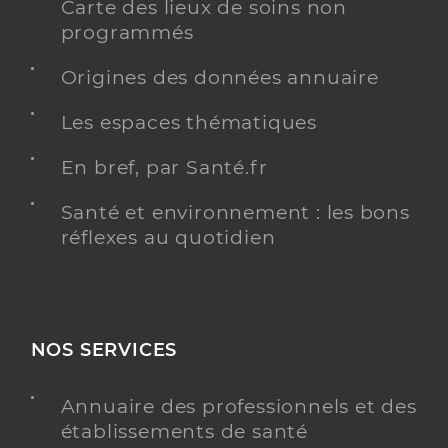
Carte des lieux de soins non
Perpignan
programmés
Téléphone
0468502753
Origines des données annuaire
Y ALLER
Les espaces thématiques
En bref, par Santé.fr
Santé et environnement : les bons
Ehpad le ruban d'argent - pia
réflexes au quotidien
Etablissement d'hébergement pour personnes
Etablissement de soins
âgées dépendantes
Voir l’offre identifiée
NOS SERVICES
Adresse
Chemin de la Poudriere, 66380 Pia
Téléphone
0468083700
Annuaire des professionnels et des
établissements de santé
Y ALLER