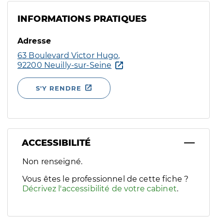
INFORMATIONS PRATIQUES
Adresse
63 Boulevard Victor Hugo,
92200 Neuilly-sur-Seine
S'Y RENDRE
ACCESSIBILITÉ
Filtres
Non renseigné.
Sélectionnez un ou plusieurs handicaps/besoins spécifiques p
Vous êtes le professionnel de cette fiche ?
Décrivez l'accessibilité de votre cabinet
.