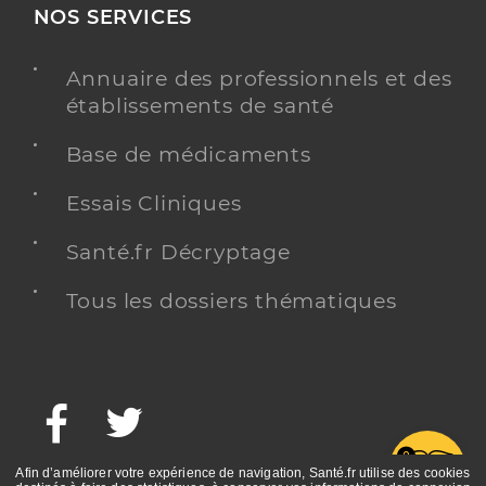
NOS SERVICES
Annuaire des professionnels et des
établissements de santé
Base de médicaments
Essais Cliniques
Santé.fr Décryptage
Tous les dossiers thématiques
Facebook
Twitter
G
Afin d’améliorer votre expérience de navigation, Santé.fr utilise des cookies