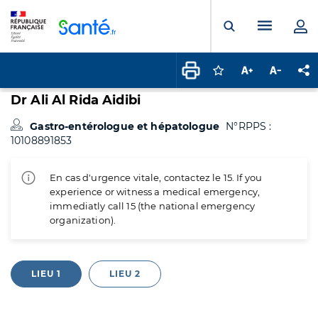
Panneau de gestion des cookies
Menu pr
Ouvrir la rech
Connectez-vous pour
Augmenter la t
Diminuer 
Pa
Dr Ali Al Rida Aidibi
Gastro-entérologue et hépatologue
N°RPPS :
10108891853
En cas d'urgence vitale, contactez le 15. If you
experience or witness a medical emergency,
immediatly call 15 (the national emergency
organization).
LIEU 1
LIEU 2