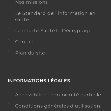
Nos missions
Gastro-entérologie et hépatologie
Spécialités
Le Standard de l’information en
Adresse
85 Avenue Charles de Gaulle, 92200 Neuilly-sur-
santé
Seine
Type de convention
Conventionné secteur 1
La charte Santé.fr Décryptage
Contact
Y ALLER
Plan du site
Dr Stefanescu Carmen
Professionel de santé
Gastro-entérologue et hépatologue
INFORMATIONS LÉGALES
Gastro-entérologie et hépatologie
Spécialités
Accessibilité : conformité partielle
Adresse
Boulevard Victor Hugo, 92200 Neuilly-sur-Seine
Téléphone
0146413178
Conditions générales d'utilisation