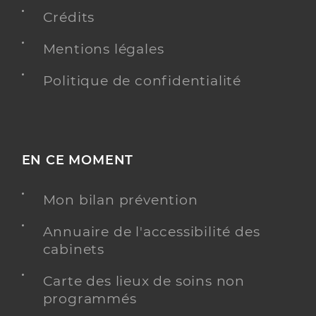
Type de convention
Conventionné secteur 2
Crédits
Y ALLER
Mentions légales
Politique de confidentialité
Dr Laurain Anne
Professionel de santé
Gastro-entérologue et hépatologue
EN CE MOMENT
Gastro-entérologie et hépatologie
Spécialités
Adresse
48ter Boulevard Victor Hugo, 92200 Neuilly-sur-
Mon bilan prévention
Seine
Annuaire de l'accessibilité des
Téléphone
0146413170
cabinets
Type de convention
Conventionné secteur 2
Carte des lieux de soins non
programmés
Y ALLER