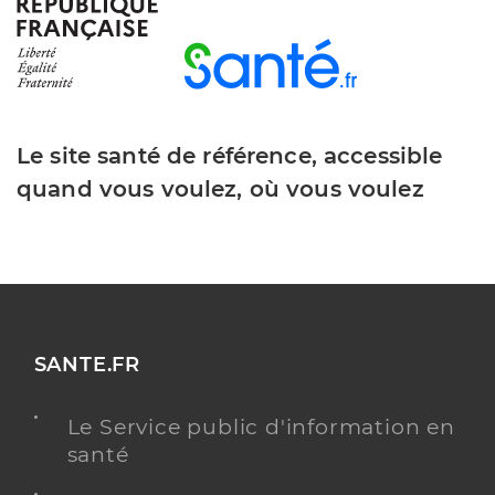
Dr Abramowitz Laurent
Professionel de santé
Gastro-entérologue et hépatologue
Le site santé de référence, accessible
Gastro-entérologie et hépatologie
Spécialités
quand vous voulez, où vous voulez
Adresse
48ter Boulevard Victor Hugo, 92200 Neuilly-sur-
Seine
Type de convention
Conventionné secteur 2
Y ALLER
SANTE.FR
Le Service public d'information en
Dr El Baz Patrick
Professionel de santé
santé
Gastro-entérologue et hépatologue