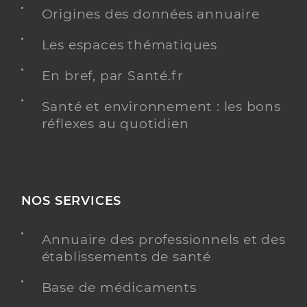
Origines des données annuaire
Les espaces thématiques
Centre medico chirurgical ambroise
pare
En bref, par Santé.fr
Etablissement de soins
Etablissement de soins pluridisciplinaire
Santé et environnement : les bons
Une offre identifiée :
réflexes au quotidien
Pôle mici hospitalisation
Adresse
27 Boulevard Victor Hugo, 92200 Neuilly-sur-
Seine
Téléphone
NOS SERVICES
0146418888
Annuaire des professionnels et des
Y ALLER
établissements de santé
Base de médicaments