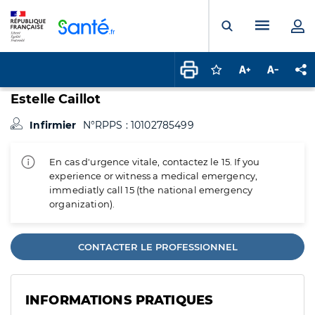
Panneau de gestion des cookies
Menu pr
Ouvrir la rech
Connectez-vous pour
Augmenter la t
Diminuer 
Pa
Estelle Caillot
Infirmier
N°RPPS : 10102785499
En cas d'urgence vitale, contactez le 15. If you
experience or witness a medical emergency,
immediatly call 15 (the national emergency
organization).
CONTACTER LE PROFESSIONNEL
INFORMATIONS PRATIQUES