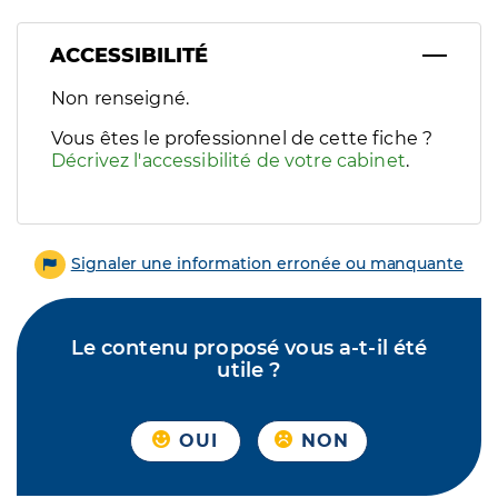
ACCESSIBILITÉ
Filtres
Non renseigné.
Sélectionnez un ou plusieurs handicaps/besoins spécifiques p
Vous êtes le professionnel de cette fiche ?
Décrivez l'accessibilité de votre cabinet
.
Signaler une information erronée ou manquante
Le contenu proposé vous a-t-il été
utile ?
OUI
NON