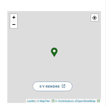
+
−
S'Y RENDRE
Leaflet
|
© MapTiler
© Contributeurs d'OpenStreetMap