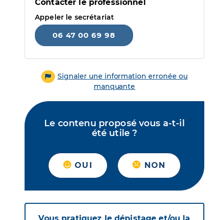
Contacter le professionnel
Appeler le secrétariat
06 47 00 69 98
Signaler une information erronée ou
manquante
Le contenu proposé vous a-t-il
été utile ?
OUI
NON
Vous pratiquez le dépistage et/ou la