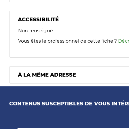
ACCESSIBILITÉ
Filtres
Non renseigné.
Sélectionnez un ou plusieurs handicaps/besoins spécifiques
Vous êtes le professionnel de cette fiche ?
Décr
À LA MÊME ADRESSE
CONTENUS SUSCEPTIBLES DE VOUS INTÉR