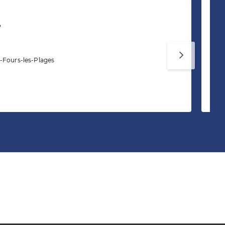
e
L
Ag
-Fours-les-Plages
Vo
va
Te