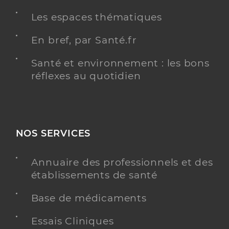
Les espaces thématiques
En bref, par Santé.fr
Geslak Pierre
Professionel de santé
Infirmier
Santé et environnement : les bons
réflexes au quotidien
Infirmier
Spécialités
Adresse
34 Rue Augustin Daumas, 83000 Toulon
Téléphone
0033618453300
Type de convention
Conventionné
NOS SERVICES
Annuaire des professionnels et des
Y ALLER
établissements de santé
Base de médicaments
Gachet Stephanie
Professionel de santé
Essais Cliniques
Infirmier