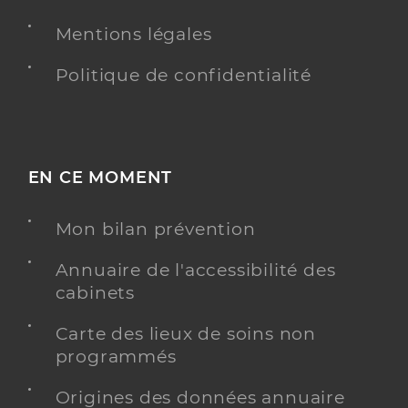
Type de convention
Conventionné
Mentions légales
Y ALLER
Politique de confidentialité
Abdelaziz Lazhar
Professionel de santé
EN CE MOMENT
Infirmier
Infirmier
Mon bilan prévention
Spécialités
Adresse
186 chemin du vieux puits, 83500 La Seyne-sur-
Annuaire de l'accessibilité des
Mer
cabinets
Téléphone
0668956508
Type de convention
Carte des lieux de soins non
Conventionné
programmés
Y ALLER
Origines des données annuaire