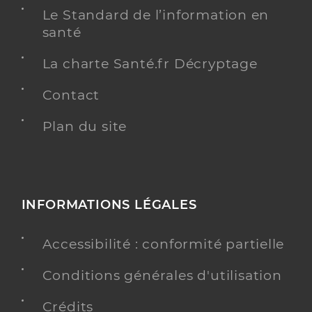
Le Standard de l’information en
santé
Infirmier
Spécialités
Adresse
859 Boulevard Jules Michelet, 83000 Toulon
La charte Santé.fr Décryptage
Téléphone
0684594354
Contact
Type de convention
Conventionné
Plan du site
Y ALLER
INFORMATIONS LÉGALES
Krouni Souad
Professionel de santé
Infirmier
Accessibilité : conformité partielle
Infirmier
Conditions générales d'utilisation
Spécialités
Adresse
Allee des Marronniers, 83200 Toulon
Crédits