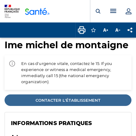
Panneau de gestion des cookies
Menu pr
Ouvrir la rech
Connectez-vous pour
Augmenter la t
Diminuer 
Pa
Ime michel de montaigne
En cas d'urgence vitale, contactez le 15. If you
experience or witness a medical emergency,
immediatly call 15 (the national emergency
organization).
CONTACTER L'ÉTABLISSEMENT
INFORMATIONS PRATIQUES