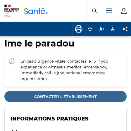
Panneau de gestion des cookies
Menu pr
Ouvrir la rech
Connectez-vous pour
Augmenter la t
Diminuer 
Pa
Ime le paradou
En cas d'urgence vitale, contactez le 15. If you
experience or witness a medical emergency,
immediatly call 15 (the national emergency
organization).
CONTACTER L'ÉTABLISSEMENT
INFORMATIONS PRATIQUES