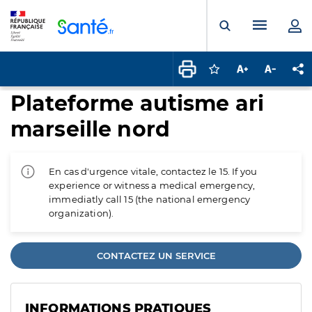
Panneau de gestion des cookies
Menu pr
Ouvrir la rech
Connectez-vous pour
Augmenter la t
Diminuer 
Pa
Plateforme autisme ari
marseille nord
En cas d'urgence vitale, contactez le 15. If you
experience or witness a medical emergency,
immediatly call 15 (the national emergency
organization).
CONTACTEZ UN SERVICE
INFORMATIONS PRATIQUES