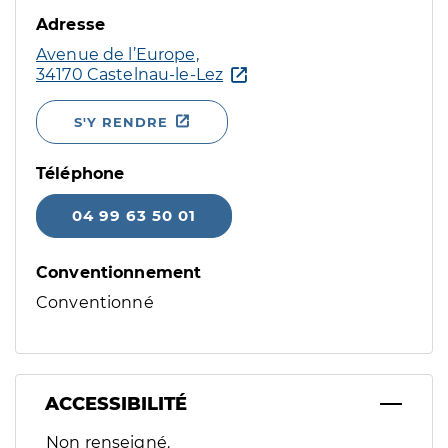
Adresse
Avenue de l’Europe,
34170 Castelnau-le-Lez
S'Y RENDRE
Téléphone
04 99 63 50 01
Conventionnement
Conventionné
ACCESSIBILITÉ
Filtres
Non renseigné.
Sélectionnez un ou plusieurs handicaps/besoins spécifiques p