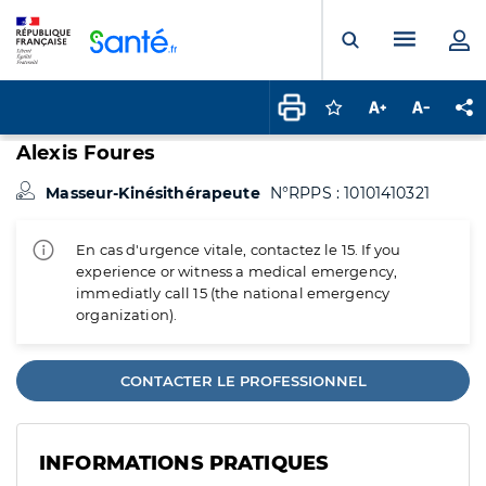
Panneau de gestion des cookies
Menu pr
Ouvrir la rech
Connectez-vous pour
Augmenter la t
Diminuer 
Pa
Alexis Foures
Masseur-Kinésithérapeute
N°RPPS : 10101410321
En cas d'urgence vitale, contactez le 15. If you
experience or witness a medical emergency,
immediatly call 15 (the national emergency
organization).
CONTACTER LE PROFESSIONNEL
INFORMATIONS PRATIQUES