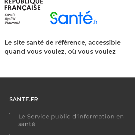
Haegeli Paul
Professionel de santé
Masseur-Kinésithérapeute
Le site santé de référence, accessible
Kinésithérapie
quand vous voulez, où vous voulez
Spécialités
Adresse
180 Route de la Pompignane, 34170 Castelnau-le-
Lez
Téléphone
0467404142
Type de convention
Conventionné
SANTE.FR
Y ALLER
Le Service public d'information en
santé