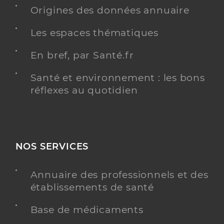
Origines des données annuaire
Y ALLER
Les espaces thématiques
En bref, par Santé.fr
Barnaud Gael
Professionel de santé
Santé et environnement : les bons
Masseur-Kinésithérapeute
réflexes au quotidien
Kinésithérapie
Spécialités
Adresse
3 Avenue du Jeu de Mail, 34170 Castelnau-le-Lez
Téléphone
0623544899
NOS SERVICES
Type de convention
Conventionné
Annuaire des professionnels et des
établissements de santé
Y ALLER
Base de médicaments