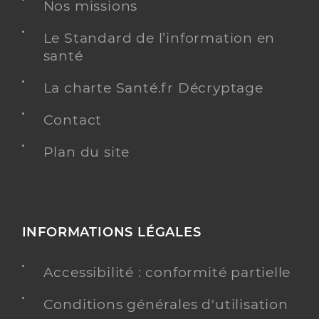
Laforet Mathis
Professionel de santé
Nos missions
Masseur-Kinésithérapeute
Le Standard de l’information en
santé
Kinésithérapie
Spécialités
Adresse
31 Rue des Anémones, 34170 Castelnau-le-Lez
La charte Santé.fr Décryptage
Téléphone
0467426095
Contact
Type de convention
Conventionné
Plan du site
Y ALLER
INFORMATIONS LÉGALES
Boutoutaou Richard
Professionel de santé
Masseur-Kinésithérapeute
Accessibilité : conformité partielle
Kinésithérapie
Conditions générales d'utilisation
Spécialités