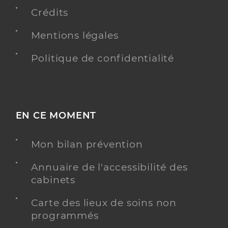
Adresse
7 Rue de la Tourmaline, 34170 Castelnau-le-Lez
Crédits
Téléphone
0678254059
Mentions légales
Type de convention
Conventionné
Politique de confidentialité
Y ALLER
EN CE MOMENT
Andre Clement
Professionel de santé
Masseur-Kinésithérapeute
Mon bilan prévention
Kinésithérapie
Spécialités
Annuaire de l'accessibilité des
Adresse
20bis Avenue Aristide Briand, 34170 Castelnau-le-
cabinets
Lez
Téléphone
+33 674287235
Carte des lieux de soins non
programmés
Type de convention
Conventionné