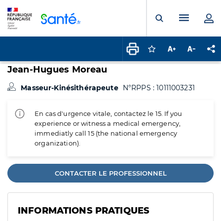
Panneau de gestion des cookies
Menu pr
Ouvrir la rech
Connectez-vous pour
Augmenter la t
Diminuer 
Pa
Jean-Hugues Moreau
Masseur-Kinésithérapeute
N°RPPS : 10111003231
En cas d'urgence vitale, contactez le 15. If you
experience or witness a medical emergency,
immediatly call 15 (the national emergency
organization).
CONTACTER LE PROFESSIONNEL
INFORMATIONS PRATIQUES