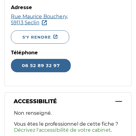
Adresse
Rue Maurice Bouchery,
59113 Seclin
S'Y RENDRE
Téléphone
06 52 89 32 97
ACCESSIBILITÉ
Filtres
Non renseigné.
Sélectionnez un ou plusieurs handicaps/besoins spécifiques p
Vous êtes le professionnel de cette fiche ?
Décrivez l'accessibilité de votre cabinet
.