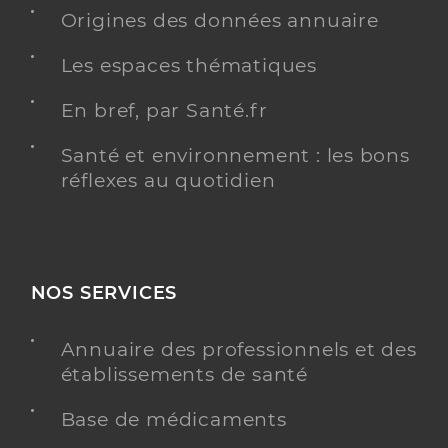
Origines des données annuaire
Les espaces thématiques
Deregnaucourt Julie
Professionel de santé
En bref, par Santé.fr
Masseur-Kinésithérapeute
Santé et environnement : les bons
Kinésithérapie
réflexes au quotidien
Spécialités
Adresse
57 Rue de Burgault, 59113 Seclin
Téléphone
0658925934
Type de convention
Conventionné
NOS SERVICES
Y ALLER
Annuaire des professionnels et des
établissements de santé
Base de médicaments
Laoust Olivier
Professionel de santé