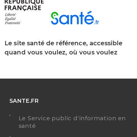
Sanchez Thomas
Professionel de santé
Masseur-Kinésithérapeute
Le site santé de référence, accessible
Kinésithérapie
Spécialités
quand vous voulez, où vous voulez
Adresse
20 Place Gustave Delecroix, 59175 Templemars
Téléphone
0645623410
Type de convention
Conventionné
Y ALLER
SANTE.FR
Le Service public d'information en
santé
Coget Chloe
Professionel de santé
Masseur-Kinésithérapeute