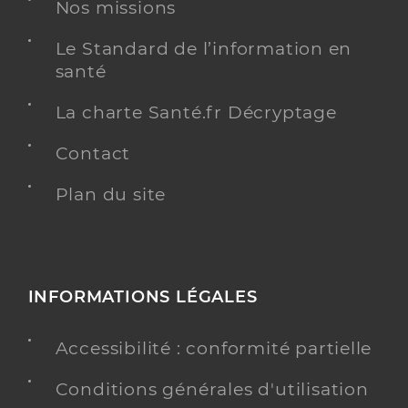
Nos missions
Kinésithérapie
Le Standard de l’information en
Spécialités
Adresse
Rue Maurice Bouchery, 59113 Seclin
santé
Téléphone
0699293614
La charte Santé.fr Décryptage
Type de convention
Conventionné
Contact
Y ALLER
Plan du site
Podsiadlo Pierre
Professionel de santé
INFORMATIONS LÉGALES
Masseur-Kinésithérapeute
Accessibilité : conformité partielle
Kinésithérapie
Spécialités
Adresse
Rue Maurice Bouchery, 59113 Seclin
Conditions générales d'utilisation
Téléphone