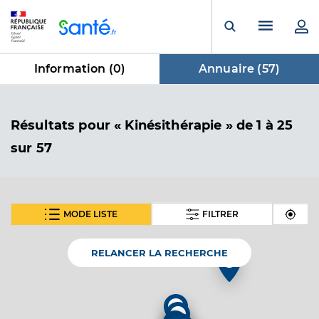
Panneau de gestion des cookies
Menu pr
Ouvrir la rech
Information (
0
)
Annuaire (
57
)
dans Annuaire
Résultats
pour « Kinésithérapie »
de 1 à 25
sur 57
MODE LISTE
FILTRER
SUIVANT
Pintiaux Romain
Professionel de santé
Masseur-Kinésithérapeute
RELANCER LA RECHERCHE
2
Kinésithérapie
Spécialités
Adresse
2
57 Rue de Burgault, 59113 Seclin
5