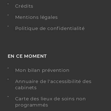
+33 664805794
Crédits
Type de convention
Conventionné
Mentions légales
Y ALLER
Politique de confidentialité
Desenclos Salome
Professionel de santé
Masseur-Kinésithérapeute
EN CE MOMENT
Kinésithérapie
Mon bilan prévention
Spécialités
Adresse
204 Rue de Burgault, 59113 Seclin
Annuaire de l'accessibilité des
Téléphone
0767133558
cabinets
Type de convention
Conventionné
Carte des lieux de soins non
programmés
Y ALLER