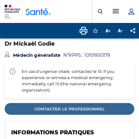
Panneau de gestion des cookies
Menu pr
Ouvrir la rech
Connectez-vous pour
Augmenter la t
Diminuer 
Pa
Dr Mickaël Godie
Médecin généraliste
N°RPPS : 10101930179
En cas d'urgence vitale, contactez le 15. If you
experience or witness a medical emergency,
immediatly call 15 (the national emergency
organization).
CONTACTER LE PROFESSIONNEL
INFORMATIONS PRATIQUES