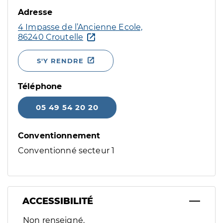
Adresse
4 Impasse de l’Ancienne Ecole,
86240 Croutelle
S'Y RENDRE
Téléphone
05 49 54 20 20
Conventionnement
Conventionné secteur 1
ACCESSIBILITÉ
Filtres
Non renseigné.
Sélectionnez un ou plusieurs handicaps/besoins spécifiques p