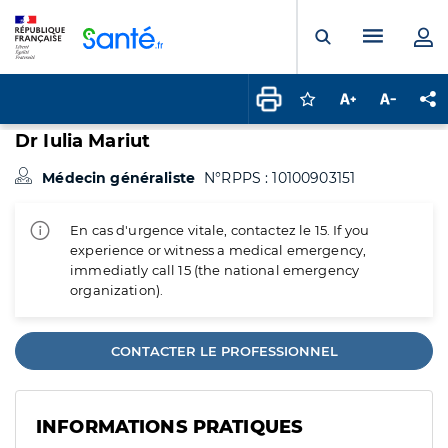
Panneau de gestion des cookies
Menu pr
Ouvrir la rech
Connectez-vous pour
Augmenter la t
Diminuer 
Pa
Dr Iulia Mariut
Médecin généraliste
N°RPPS : 10100903151
En cas d'urgence vitale, contactez le 15. If you
experience or witness a medical emergency,
immediatly call 15 (the national emergency
organization).
CONTACTER LE PROFESSIONNEL
INFORMATIONS PRATIQUES