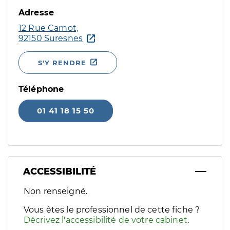
Adresse
12 Rue Carnot,
92150 Suresnes
S'Y RENDRE
Téléphone
01 41 18 15 50
ACCESSIBILITÉ
Filtres
Non renseigné.
Sélectionnez un ou plusieurs handicaps/besoins spécifiques p
Vous êtes le professionnel de cette fiche ?
Décrivez l'accessibilité de votre cabinet
.