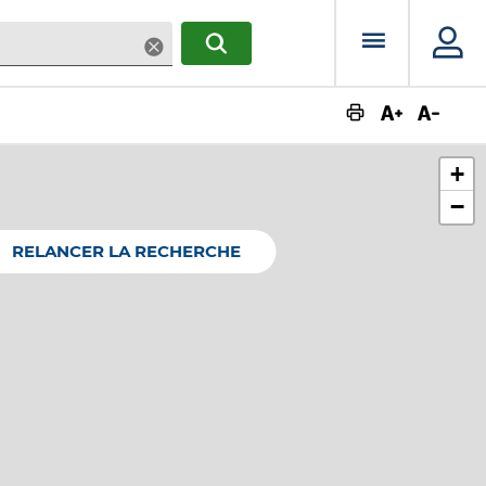
Menu prin
Supprimer
RECHERCHER
Augmente
Dimin
+
−
RELANCER LA RECHERCHE