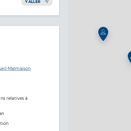
Y ALLER
ueil-Malmaison
ns relatives à
lan
ation
tion