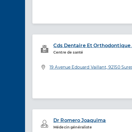
Cds Dentaire Et Orthodontique
Service de santé
Centre de santé
Adresse
19 Avenue Edouard Vaillant, 92150 Sure
Dr Romero Joaquima
Professionel de santé
Médecin généraliste