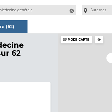
Supprimer
re (
62
)
MODE CARTE
aire
decine
sur 62