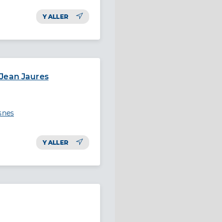
Y ALLER
 Jean Jaures
snes
Y ALLER