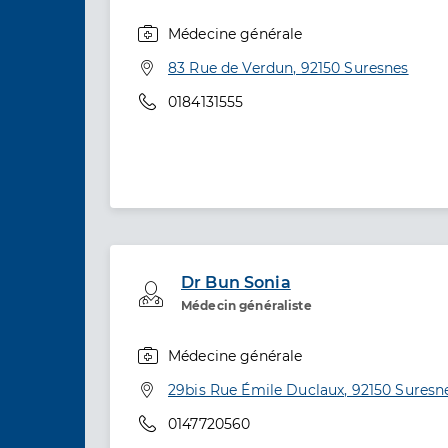
Médecine générale
Spécialités
Adresse
83 Rue de Verdun, 92150 Suresnes
Téléphone
0184131555
Dr Bun Sonia
Professionel de santé
Médecin généraliste
Médecine générale
Spécialités
Adresse
29bis Rue Émile Duclaux, 92150 Suresn
Téléphone
0147720560