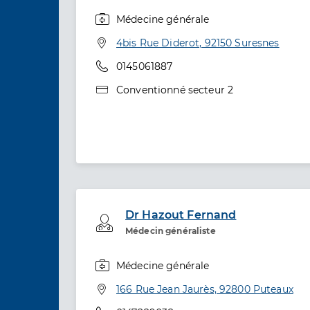
Médecine générale
Spécialités
Adresse
4bis Rue Diderot, 92150 Suresnes
Téléphone
0145061887
Type de convention
Conventionné secteur 2
Dr Hazout Fernand
Professionel de santé
Médecin généraliste
Médecine générale
Spécialités
Adresse
166 Rue Jean Jaurès, 92800 Puteaux