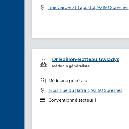
Spécialités
Adresse
Rue Gardenat Lapostol, 92150 Suresnes
Dr Baillon-Botteau Gwladys
Professionel de santé
Médecin généraliste
Médecine générale
Spécialités
Adresse
14bis Rue du Ratrait, 92150 Suresnes
Type de convention
Conventionné secteur 1