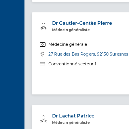
Dr Gautier-Gentès Pierre
Professionel de santé
Médecin généraliste
Médecine générale
Spécialités
Adresse
27 Rue des Bas Rogers, 92150 Suresnes
Type de convention
Conventionné secteur 1
Dr Lachat Patrice
Professionel de santé
Médecin généraliste