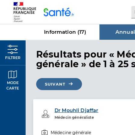
Panneau de gestion des cookies
Information (
17
)
Annuai
dans Annu
Résultats
pour « Mé
FILTRER
générale »
de 1 à 25 
MODE
SUIVANT
CARTE
Dr Mouhli Djaffar
Professionel de santé
Médecin généraliste
Médecine générale