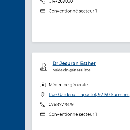
Téléphone
0147289038
Type de convention
Conventionné secteur 1
Dr Jesuran Esther
Professionel de santé
Médecin généraliste
Médecine générale
Spécialités
Adresse
Rue Gardenat Lapostol, 92150 Suresnes
Téléphone
0768777879
Type de convention
Conventionné secteur 1