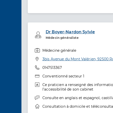
Dr Boyer-Nardon Sylvie
Professionel de santé
Médecin généraliste
Médecine générale
Spécialités
Adresse
3bis Avenue du Mont Valérien, 92500 R
Téléphone
0147513367
Type de convention
Conventionné secteur 1
informations relatives à l’accessibilité
Ce praticien a renseigné des informatio
l’accessibilité de son cabinet
informations relatives aux langues
Consulte en
anglais
et
espagnol, castil
informations relatives à la téléconsult
Consultation à domicile
et téléconsulta