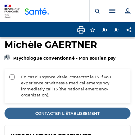
Panneau de gestion des cookies
Menu pr
Ouvrir la rech
Connectez-vous pour
Augmenter la t
Diminuer 
Pa
Michèle GAERTNER
Psychologue conventionné - Mon soutien psy
En cas d'urgence vitale, contactez le 15. If you
experience or witness a medical emergency,
immediatly call 15 (the national emergency
organization).
CONTACTER L'ÉTABLISSEMENT