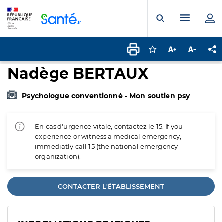
Panneau de gestion des cookies
Menu pr
Ouvrir la rech
Connectez-vous pour
Augmenter la t
Diminuer 
Pa
Nadège BERTAUX
Psychologue conventionné - Mon soutien psy
En cas d'urgence vitale, contactez le 15. If you
experience or witness a medical emergency,
immediatly call 15 (the national emergency
organization).
CONTACTER L'ÉTABLISSEMENT