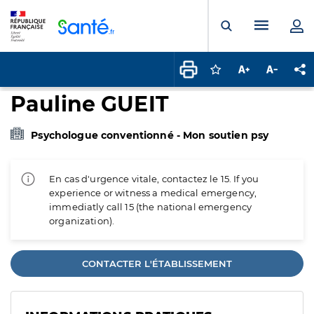
Panneau de gestion des cookies
Menu pr
Ouvrir la rech
Connectez-vous pour
Augmenter la t
Diminuer 
Pa
Pauline GUEIT
Psychologue conventionné - Mon soutien psy
En cas d'urgence vitale, contactez le 15. If you
experience or witness a medical emergency,
immediatly call 15 (the national emergency
organization).
CONTACTER L'ÉTABLISSEMENT