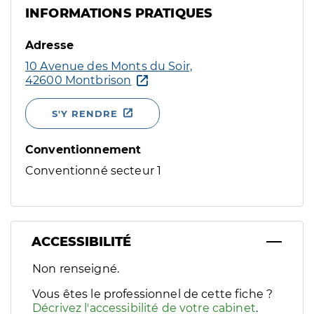
INFORMATIONS PRATIQUES
Adresse
10 Avenue des Monts du Soir,
42600 Montbrison
S'Y RENDRE
Conventionnement
Conventionné secteur 1
ACCESSIBILITÉ
Filtres
Non renseigné.
Sélectionnez un ou plusieurs handicaps/besoins spécifiques p
Vous êtes le professionnel de cette fiche ?
Décrivez l'accessibilité de votre cabinet
.