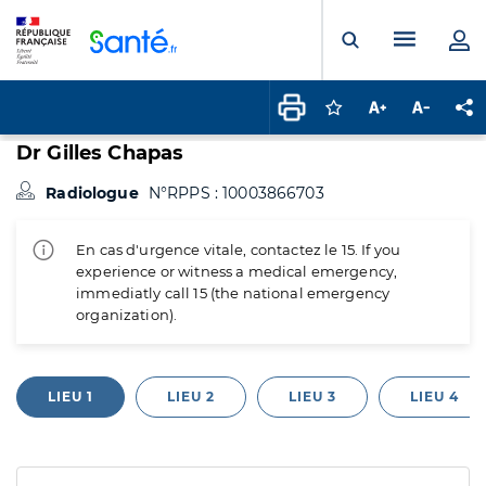
Panneau de gestion des cookies
Menu pr
Ouvrir la rech
Connectez-vous pour
Augmenter la t
Diminuer 
Pa
Dr Gilles Chapas
Radiologue
N°RPPS : 10003866703
En cas d'urgence vitale, contactez le 15. If you
experience or witness a medical emergency,
immediatly call 15 (the national emergency
organization).
LIEU 1
LIEU 2
LIEU 3
LIEU 4