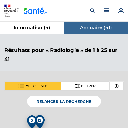
Panneau de gestion des cookies
Menu pr
Ouvrir la rech
Information (
4
)
Annuaire (
41
)
dans Annuaire
Résultats
pour « Radiologie »
de 1 à 25 sur
41
MODE LISTE
FILTRER
SUIVANT
Dr Preteseille Olivier
Professionel de santé
Radiologue
RELANCER LA RECHERCHE
Radiologie
Spécialités
12
2
Adresse
10 Avenue des Monts du Soir, 42600 Montbrison