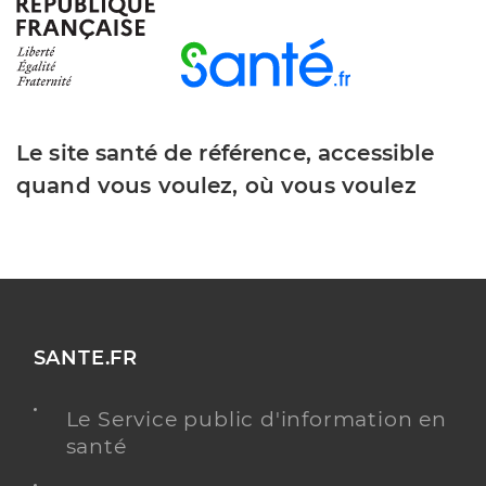
Y ALLER
Dr Youssof Émile
Professionel de santé
Radiologue
Le site santé de référence, accessible
quand vous voulez, où vous voulez
Radiologie
Spécialités
Adresse
Avenue des Monts du Soir, 42600 Montbrison
Téléphone
0477922192
Type de convention
Conventionné secteur 2
SANTE.FR
Y ALLER
Le Service public d'information en
santé