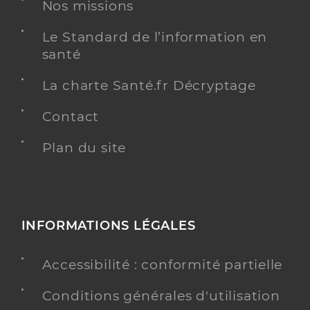
Dr Romier Alban
Professionel de santé
Nos missions
Radiologue
Le Standard de l’information en
Radiologie
santé
Spécialités
Adresse
10 Avenue des Monts du Soir, 42600 Montbrison
La charte Santé.fr Décryptage
Téléphone
0477922192
Contact
Type de convention
Conventionné secteur 1
Plan du site
Y ALLER
INFORMATIONS LÉGALES
Dr Annweiler Thierry
Professionel de santé
Radiologue
Accessibilité : conformité partielle
Radiologie
Conditions générales d'utilisation
Spécialités
Adresse