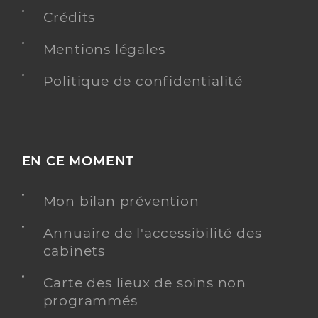
24 Boulevard Lachèze, 42600 Montbrison
Crédits
Téléphone
0477963120
Mentions légales
Type de convention
Conventionné secteur 2
Politique de confidentialité
Y ALLER
EN CE MOMENT
Dr Annweiler Thierry
Professionel de santé
Radiologue
Mon bilan prévention
Radiologie
Spécialités
Annuaire de l'accessibilité des
Adresse
10 Avenue des Monts du Soir, 42600 Montbrison
cabinets
Téléphone
0477922192
Carte des lieux de soins non
Type de convention
Conventionné secteur 2
programmés