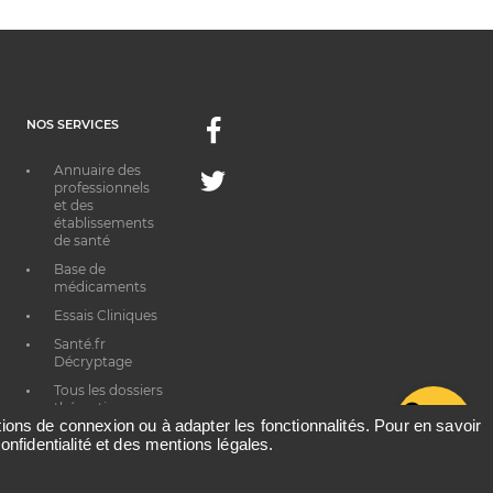
NOS SERVICES
Facebook
Annuaire des
Twitter
professionnels
et des
établissements
de santé
Base de
médicaments
Essais Cliniques
Santé.fr
Décryptage
Tous les dossiers
thématiques
G
ations de connexion ou à adapter les fonctionnalités. Pour en savoir
onfidentialité et des mentions légales.