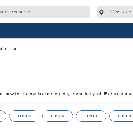
Véronique
ience or witness a medical emergency, immediatly call 15 (the nation
LIEU 5
LIEU 6
LIEU 7
LIEU 8