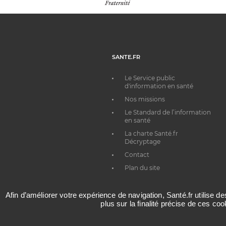
SANTE.FR
Le Service public
d'information en santé
Nos missions
Le Standard de l’information
en santé
La charte Santé.fr
Décryptage
Contact
Plan du site
Afin d’améliorer votre expérience de navigation, Santé.fr utilise d
plus sur la finalité précise de ces co