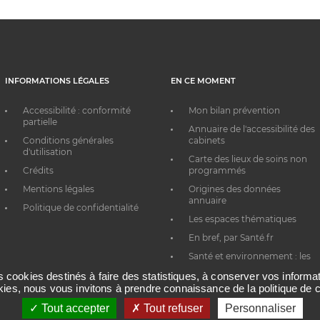
INFORMATIONS LÉGALES
EN CE MOMENT
Accessibilité : conformité
Mon bilan prévention
partielle
Annuaire de l'accessibilité des
Conditions générales
cabinets
d'utilisation
Carte des lieux de soins non
Crédits
programmés
Mentions légales
Origines des données
annuaire
Politique de confidentialité
Les espaces thématiques
En bref, par Santé.fr
Santé et environnement : les
bons réflexes au quotidien
es cookies destinés à faire des statistiques, à conserver vos inform
okies, nous vous invitons à prendre connaissance de la politique de c
Tout accepter
Tout refuser
Personnaliser