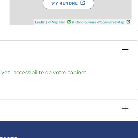
S'Y RENDRE
Leaflet
|
© MapTiler
© Contributeurs d'OpenStreetMap
 pour afficher les informations d'accessibilité associées
ivez l'accessibilité de votre cabinet
.