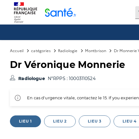
Panneau de gestion des cookies
Accueil
catégories
Radiologie
Montbrison
Dr Monnerie 
Dr Véronique Monnerie
Radiologue
N°RPPS : 10003110524
En cas d'urgence vitale, contactez le 15. If you exper
LIEU 1
LIEU 2
LIEU 3
LIEU 4