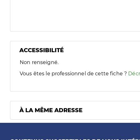
ACCESSIBILITÉ
Filtres
Non renseigné.
Sélectionnez un ou plusieurs handicaps/besoins spécifiques
Vous êtes le professionnel de cette fiche ?
Décr
À LA MÊME ADRESSE