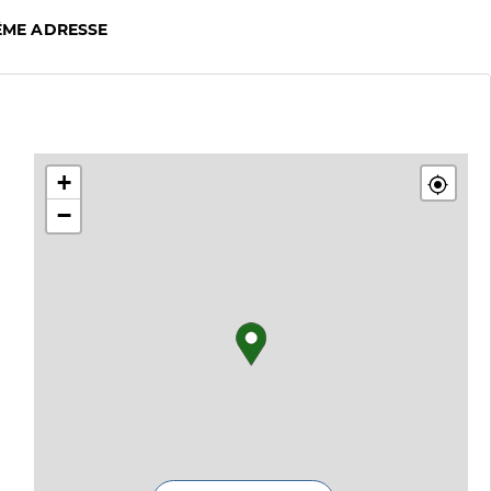
ÊME ADRESSE
+
−