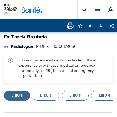
Panneau de gestion des cookies
Menu pr
Ouvrir la rech
Connectez-vous pour
Augmenter la t
Diminuer 
Pa
Dr Tarek Bouhela
Radiologue
N°RPPS : 10100129666
En cas d'urgence vitale, contactez le 15. If you
experience or witness a medical emergency,
immediatly call 15 (the national emergency
organization).
LIEU 1
LIEU 2
LIEU 3
LIEU 4