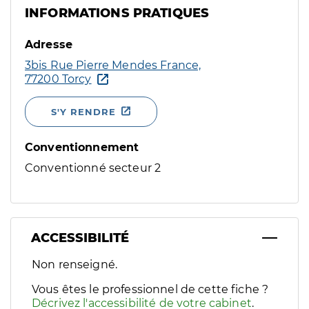
INFORMATIONS PRATIQUES
Adresse
3bis Rue Pierre Mendes France,
77200 Torcy
S'Y RENDRE
Conventionnement
Conventionné secteur 2
ACCESSIBILITÉ
Filtres
Non renseigné.
Sélectionnez un ou plusieurs handicaps/besoins spécifiques p
Vous êtes le professionnel de cette fiche ?
Décrivez l'accessibilité de votre cabinet
.