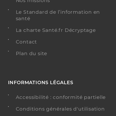
Nos missions
Radiologie
Spécialités
Adresse
3bis Rue Pierre Mendes France, 77200 Torcy
Le Standard de l’information en
santé
Téléphone
0164126416
Type de convention
Conventionné secteur 1
La charte Santé.fr Décryptage
Contact
Y ALLER
Plan du site
Dr Boulos Rita
Professionel de santé
Radiologue
INFORMATIONS LÉGALES
Radiologie
Spécialités
Accessibilité : conformité partielle
Adresse
3bis Rue Pierre Mendes France, 77200 Torcy
Type de convention
Conventionné secteur 2
Conditions générales d'utilisation