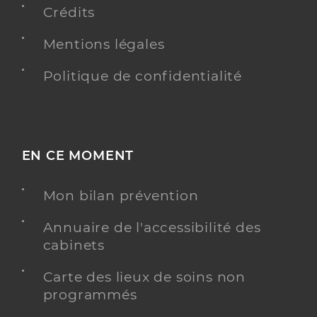
Crédits
Y ALLER
Mentions légales
Politique de confidentialité
Dr Bokobza Rene
Professionel de santé
Radiologue
Radiologie
EN CE MOMENT
Spécialités
Adresse
3bis Rue Pierre Mendes France, 77200 Torcy
Mon bilan prévention
Téléphone
0160066224
Type de convention
Conventionné secteur 2
Annuaire de l'accessibilité des
cabinets
Y ALLER
Carte des lieux de soins non
programmés