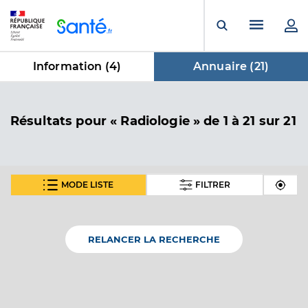
Panneau de gestion des cookies
Menu pr
Ouvrir la rech
Information (
4
)
Annuaire (
21
)
dans Annuaire
Résultats
pour « Radiologie »
de 1 à 21 sur 21
MODE LISTE
FILTRER
Dr Benhaim Jean-François
Professionel de santé
Radiologue
RELANCER LA RECHERCHE
Radiologie
Spécialités
Adresse
3bis Rue Pierre Mendes France, 77200 Torcy
Téléphone
0164126416