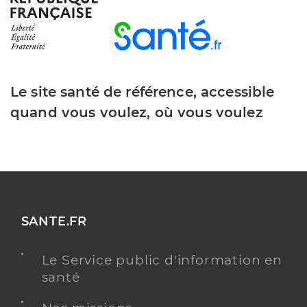
Dr Bouhela Tarek
Professionel de santé
Radiologue
Le site santé de référence, accessible
Radiologie
quand vous voulez, où vous voulez
Spécialités
Adresse
3bis Rue Pierre Mendes France, 77200 Torcy
Type de convention
Conventionné secteur 2
Y ALLER
SANTE.FR
Le Service public d'information en
Dr Benoit-Cherifi Martina
Professionel de santé
santé
Radiologue