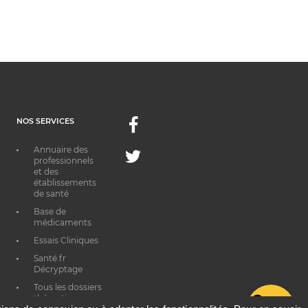
NOS SERVICES
Facebook
Annuaire des
Twitter
professionnels
et des
établissements
de santé
Base de
médicaments
Essais Cliniques
Santé.fr
Décryptage
Tous les dossiers
thématiques