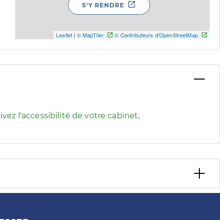
S'Y RENDRE
Leaflet
|
© MapTiler
© Contributeurs d'OpenStreetMap
 pour afficher les informations d'accessibilité associées
ivez l'accessibilité de votre cabinet
.