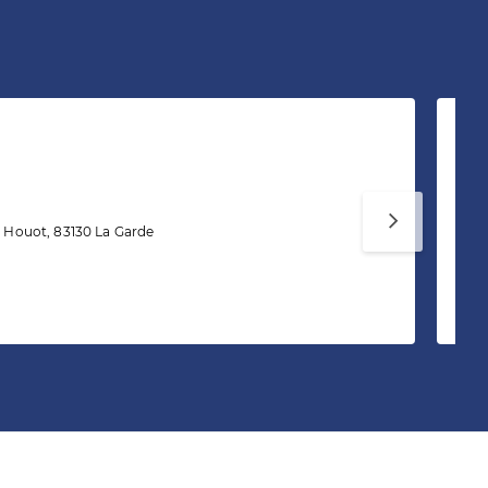
L
Ag
Houot, 83130 La Garde
Vo
va
Te