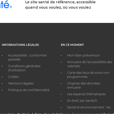
Le site santé de référence, accessible
quand vous voulez, où vous voulez
INFORMATIONS LÉGALES
EN CE MOMENT
Accessibilité : conformité
Mon bilan prévention
partielle
Annuaire de l'accessibilité des
Conditions générales
cabinets
d'utilisation
Carte des lieux de soins non
Crédits
programmés
Mentions légales
Origines des données
annuaire
Politique de confidentialité
Les espaces thématiques
En bref, par Santé.fr
Santé et environnement : les
bons réflexes au quotidien