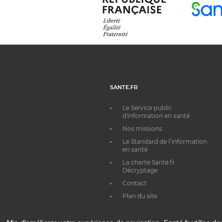
SANTE.FR
Le Service public
d'information en santé
Nos missions
Le Standard de l’information
en santé
La charte Santé.fr
Décryptage
Contact
Plan du site