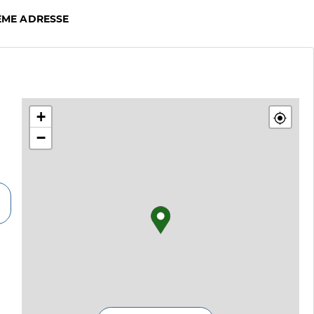
ÊME ADRESSE
+
−