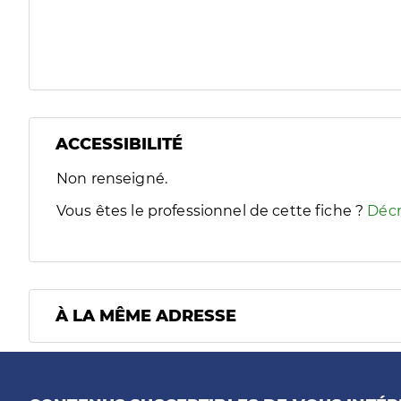
ACCESSIBILITÉ
Filtres
Non renseigné.
Sélectionnez un ou plusieurs handicaps/besoins spécifiques
Vous êtes le professionnel de cette fiche ?
Décr
À LA MÊME ADRESSE