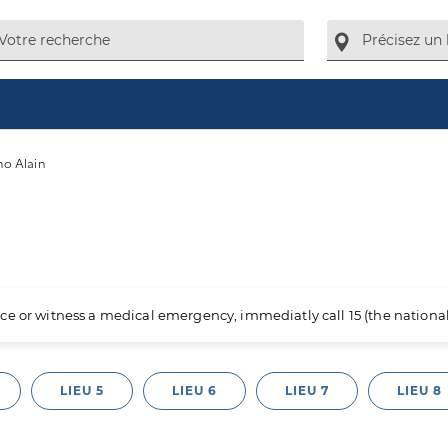
no Alain
ience or witness a medical emergency, immediatly call 15 (the nation
LIEU 5
LIEU 6
LIEU 7
LIEU 8