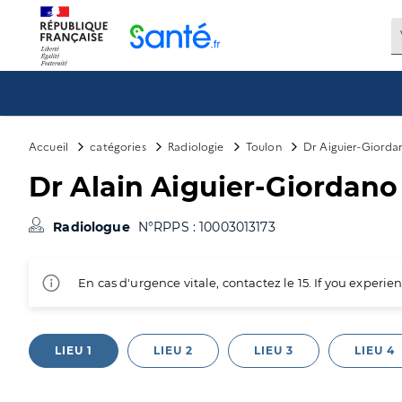
Panneau de gestion des cookies
Accueil
catégories
Radiologie
Toulon
Dr Aiguier-Giorda
Dr Alain Aiguier-Giordano
Radiologue
N°RPPS : 10003013173
En cas d'urgence vitale, contactez le 15. If you exper
LIEU 1
LIEU 2
LIEU 3
LIEU 4