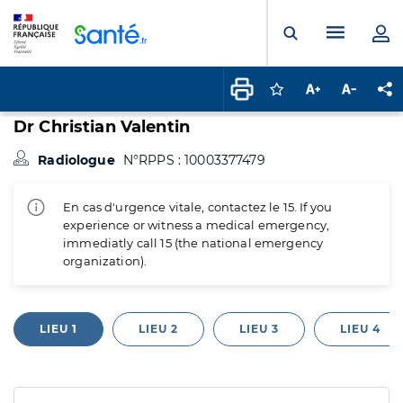
Panneau de gestion des cookies
Menu pr
Ouvrir la rech
Connectez-vous pour
Augmenter la t
Diminuer 
Pa
Dr Christian Valentin
Radiologue
N°RPPS : 10003377479
En cas d'urgence vitale, contactez le 15. If you
experience or witness a medical emergency,
immediatly call 15 (the national emergency
organization).
LIEU 1
LIEU 2
LIEU 3
LIEU 4