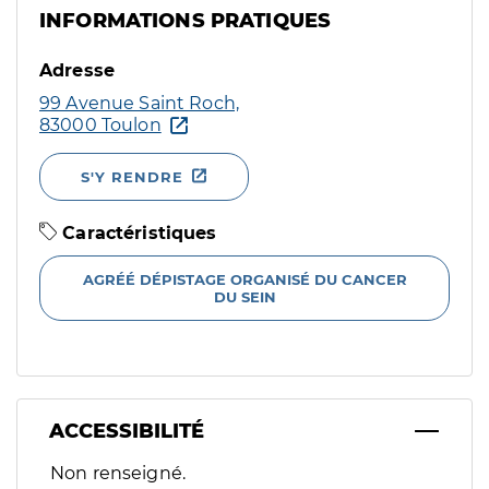
INFORMATIONS PRATIQUES
Adresse
99 Avenue Saint Roch,
83000 Toulon
S'Y RENDRE
Caractéristiques
AGRÉÉ DÉPISTAGE ORGANISÉ DU CANCER
DU SEIN
ACCESSIBILITÉ
Filtres
Non renseigné.
Sélectionnez un ou plusieurs handicaps/besoins spécifiques p