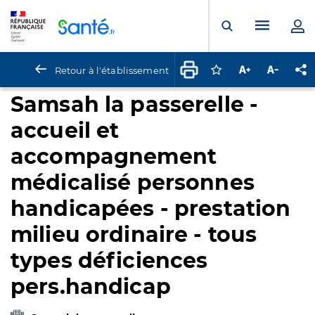
Panneau de gestion des cookies
Menu pr
Ouvrir la rech
Retour à l'établissement
Connectez-vous pour
Augmenter la t
Diminuer 
Pa
Samsah la passerelle -
accueil et
accompagnement
médicalisé personnes
handicapées - prestation
milieu ordinaire - tous
types déficiences
pers.handicap