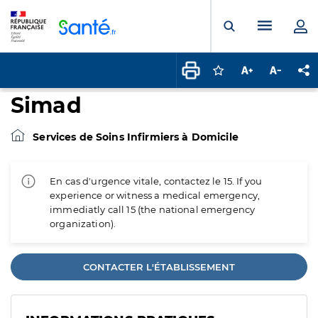
Panneau de gestion des cookies
Menu pr
Ouvrir la rech
Connectez-vous pour
Augmenter la t
Diminuer 
Pa
Simad
Services de Soins Infirmiers à Domicile
En cas d'urgence vitale, contactez le 15. If you
experience or witness a medical emergency,
immediatly call 15 (the national emergency
organization).
CONTACTER L'ÉTABLISSEMENT