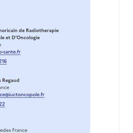
oricain de Radiotherapie
le et D'Oncologie
e
o-sante.fr
216
s Regaud
ance
nce@iuctoncopole.fr
22
edex France