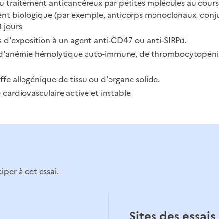
traitement anticancéreux par petites molécules au cours de
nt biologique (par exemple, anticorps monoclonaux, con
 jours
s d'exposition à un agent anti-CD47 ou anti-SIRPα.
ts d'anémie hémolytique auto-immune, de thrombocytopén
effe allogénique de tissu ou d'organe solide.
 cardiovasculaire active et instable
per à cet essai.
Sites des essais