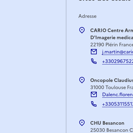
Adresse
CARIO Centre Arm
D'Imagerie medica
22190 Plérin Franc
j.martin@cari
+330296752
Oncopole Claudiu
31000 Toulouse Fr
Dalenc.flore
+3305311551
CHU Besancon
25030 Besancon C