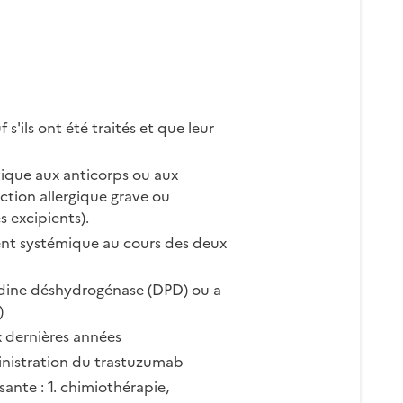
'ils ont été traités et que leur
tique aux anticorps ou aux
ction allergique grave ou
 excipients).
ment systémique au cours des deux
midine déshydrogénase (DPD) ou a
)
x dernières années
ministration du trastuzumab
ante : 1. chimiothérapie,