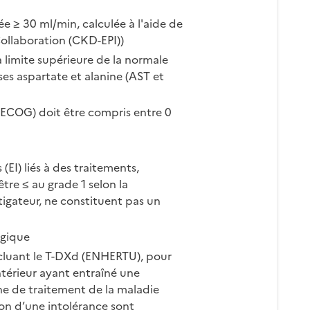
ée ≥ 30 ml/min, calculée à l'aide de
ollaboration (CKD-EPI))
la limite supérieure de la normale
ses aspartate et alanine (AST et
(ECOG) doit être compris entre 0
(EI) liés à des traitements,
tre ≤ au grade 1 selon la
estigateur, ne constituent pas un
ogique
incluant le T-DXd (ENHERTU), pour
érieur ayant entraîné une
ne de traitement de la maladie
on d’une intolérance sont