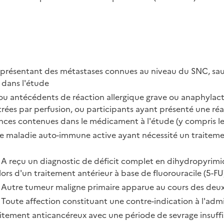
s présentant des métastases connues au niveau du SNC, sauf s
n dans l'étude
e ou antécédents de réaction allergique grave ou anaphylac
rées par perfusion, ou participants ayant présenté une réa
nces contenues dans le médicament à l'étude (y compris les
'une maladie auto-immune active ayant nécessité un traite
 • A reçu un diagnostic de déficit complet en dihydropyri
 lors d'un traitement antérieur à base de fluorouracile (5-FU
 • Autre tumeur maligne primaire apparue au cours des deu
• Toute affection constituant une contre-indication à l'ad
raitement anticancéreux avec une période de sevrage insuffis