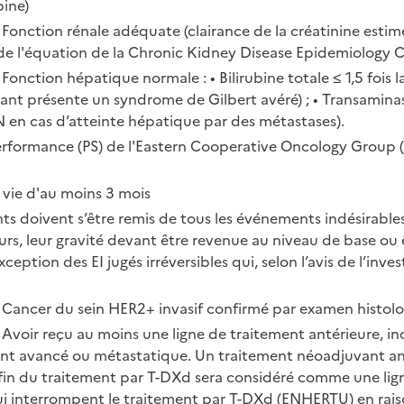
bine)
 Fonction rénale adéquate (clairance de la créatinine estim
de l'équation de la Chronic Kidney Disease Epidemiology C
 Fonction hépatique normale : • Bilirubine totale ≤ 1,5 fois 
icipant présente un syndrome de Gilbert avéré) ; • Transamina
 LSN en cas d’atteinte hépatique par des métastases).
 performance (PS) de l'Eastern Cooperative Oncology Group 
 vie d'au moins 3 mois
nts doivent s’être remis de tous les événements indésirables 
urs, leur gravité devant être revenue au niveau de base ou ê
xception des EI jugés irréversibles qui, selon l’avis de l’inv
 • Cancer du sein HER2+ invasif confirmé par examen histol
• Avoir reçu au moins une ligne de traitement antérieure, 
nt avancé ou métastatique. Un traitement néoadjuvant ant
a fin du traitement par T-DXd sera considéré comme une lig
ui interrompent le traitement par T-DXd (ENHERTU) en rais