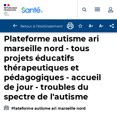
Panneau de gestion des cookies
Menu pr
Ouvrir la rech
Retour à l'établissement
Connectez-vous pour
Augmenter la t
Diminuer 
Pa
Plateforme autisme ari
marseille nord - tous
projets éducatifs
thérapeutiques et
pédagogiques - accueil
de jour - troubles du
spectre de l'autisme
Plateforme autisme ari marseille nord