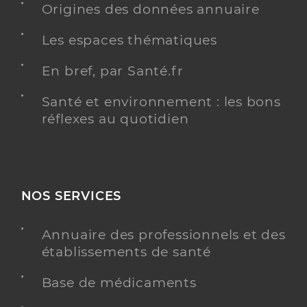
Spécialités
Origines des données annuaire
Adresse
3 route d’angoulême, 16210 Chalais
Téléphone
Les espaces thématiques
0545783195
Type de convention
Conventionné
En bref, par Santé.fr
Santé et environnement : les bons
Y ALLER
réflexes au quotidien
Herbreteau Emilie
Professionel de santé
Infirmier
NOS SERVICES
Infirmier
Annuaire des professionnels et des
Spécialités
Adresse
3 route d’angoulême, 16210 Chalais
établissements de santé
Type de convention
Conventionné
Base de médicaments