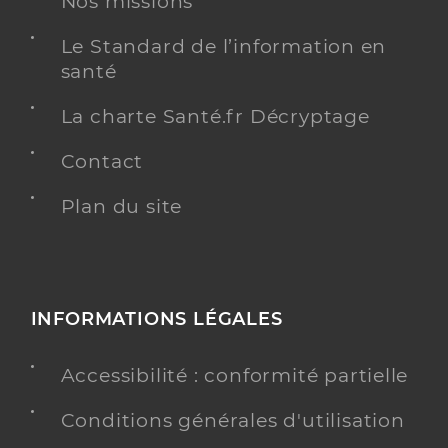
Nos missions
Conventionné
Le Standard de l’information en
Y ALLER
santé
La charte Santé.fr Décryptage
Contact
Martin Laurene
Professionel de santé
Infirmier
Plan du site
Infirmier
Spécialités
Adresse
Chemin des Pres, 16210 Chalais
Téléphone
0545982149
INFORMATIONS LÉGALES
Y ALLER
Accessibilité : conformité partielle
Conditions générales d'utilisation