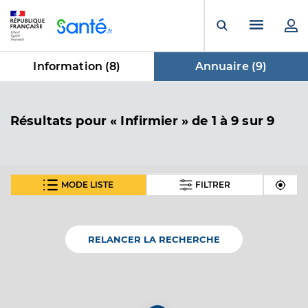
Panneau de gestion des cookies
Menu pr
Ouvrir la rech
Information (
8
)
Annuaire (
9
)
dans Annuaire
Résultats
pour « Infirmier »
de 1 à 9 sur 9
MODE LISTE
FILTRER
En fonction de votre recherche nous vous proposons 1
carte(s) thématique(s)
RELANCER LA RECHERCHE
Carte thématique
Annuaire de l'accessibilité des cabinets