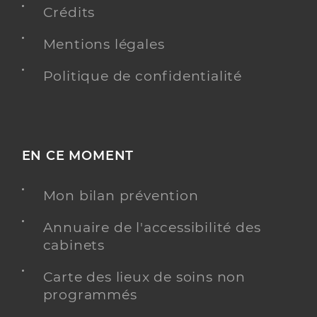
Crédits
Boyer Le Cloerec Armelle
Professionel de santé
Infirmier
Mentions légales
Infirmier
Politique de confidentialité
Spécialités
Adresse
3 route d’angoulême, 16210 Chalais
Téléphone
0545783195
Type de convention
Conventionné
EN CE MOMENT
Y ALLER
Mon bilan prévention
Annuaire de l'accessibilité des
cabinets
Salaun Manon
Professionel de santé
Infirmier
Carte des lieux de soins non
programmés
Infirmier