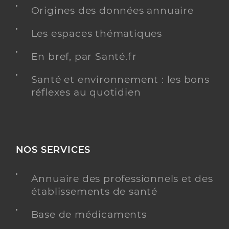
Y ALLER
Origines des données annuaire
Les espaces thématiques
En bref, par Santé.fr
Dr Mrozovski Robert
Professionel de santé
Psychiatre
Santé et environnement : les bons
réflexes au quotidien
Psychiatrie
Spécialités
Adresse
1 Rue des Vertugadins, 92190 Meudon
Téléphone
0145949708
Type de convention
Non conventionné
NOS SERVICES
Annuaire des professionnels et des
Y ALLER
établissements de santé
Base de médicaments