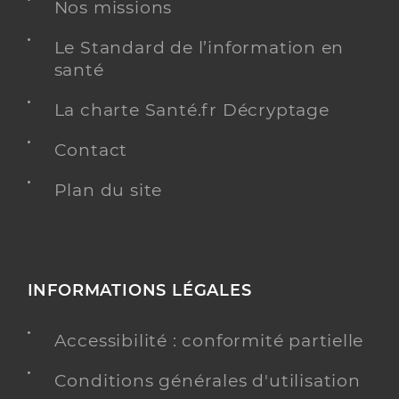
Nos missions
Psychiatrie
Spécialités
Psychiatrie de l'enfant et de l'adolescent
Le Standard de l’information en
Adresse
santé
6 Rue Peyresc, 13100 Aix-en-Provence
Téléphone
0488413553
La charte Santé.fr Décryptage
Type de convention
Conventionné secteur 2
Contact
Y ALLER
Plan du site
Dr Asvazadourian Renald
Professionel de santé
INFORMATIONS LÉGALES
Psychiatre
Accessibilité : conformité partielle
Psychiatrie
Spécialités
Adresse
7b Rue Le Sueur, 75016 Paris
Conditions générales d'utilisation