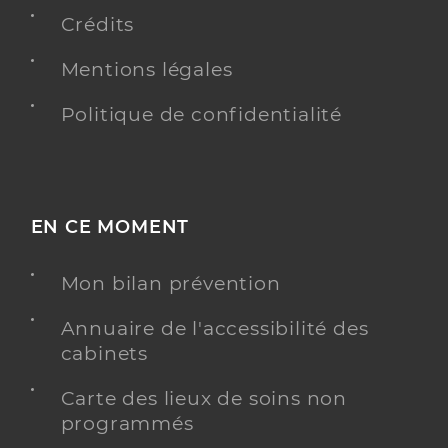
Téléphone
0187446700
Crédits
Type de convention
Conventionné secteur 2
Mentions légales
Y ALLER
Politique de confidentialité
Dr Miedzyrzecki Nicolas
Professionel de santé
EN CE MOMENT
Psychiatre
Psychiatrie
Mon bilan prévention
Spécialités
Adresse
283 Route de Mauremont, 31450 Labastide-
Annuaire de l'accessibilité des
Beauvoir
cabinets
Téléphone
0562717979
Type de convention
Conventionné secteur 1
Carte des lieux de soins non
programmés