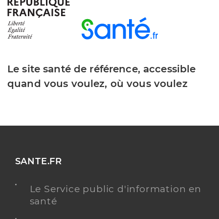
Dr Delignon-Gardes Blandine
Professionel de santé
Psychiatre
Psychiatrie
Spécialités
Psychiatrie de l'enfant et de l'adolescent
Le site santé de référence, accessible
Adresse
33 Place du Maréchal Leclerc (Lille), 59000 Lille
quand vous voulez, où vous voulez
Téléphone
0320220177
Type de convention
Conventionné secteur 2
Y ALLER
SANTE.FR
Le Service public d'information en
Dr Feisthauer Nicole
Professionel de santé
santé
Psychiatre