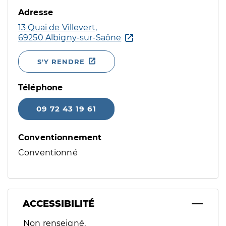
Adresse
13 Quai de Villevert,
69250 Albigny-sur-Saône
S'Y RENDRE
Téléphone
09 72 43 19 61
Conventionnement
Conventionné
ACCESSIBILITÉ
Filtres
Non renseigné.
Sélectionnez un ou plusieurs handicaps/besoins spécifiques p