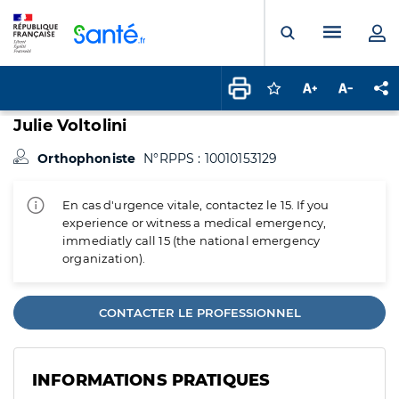
Panneau de gestion des cookies
Menu pr
Ouvrir la rech
Connectez-vous pour
Augmenter la t
Diminuer 
Pa
Julie Voltolini
Orthophoniste
N°RPPS : 10010153129
En cas d'urgence vitale, contactez le 15. If you
experience or witness a medical emergency,
immediatly call 15 (the national emergency
organization).
CONTACTER LE PROFESSIONNEL
INFORMATIONS PRATIQUES