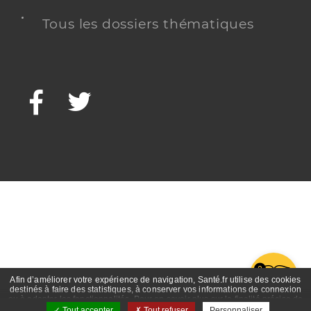
Tous les dossiers thématiques
Facebook
Twitter
G
Afin d’améliorer votre expérience de navigation, Santé.fr utilise des cookies
destinés à faire des statistiques, à conserver vos informations de connexion
ou à adapter les fonctionnalités. Pour en savoir plus sur la finalité précise de
ces cookies, nous vous invitons à prendre connaissance de la politique de
Tout accepter
Tout refuser
Personnaliser