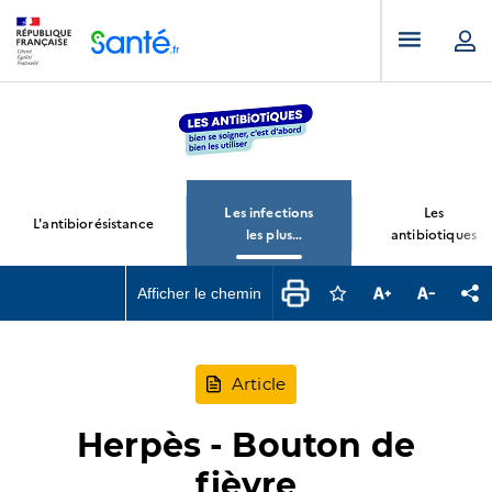
Panneau de gestion des cookies
Menu pr
Les infections
Les
L'antibiorésistance
les plus
antibiotiques
courantes
Afficher le chemin
Connectez-vous pour
Augmenter la t
Diminuer 
Pa
Article
Herpès - Bouton de
fièvre