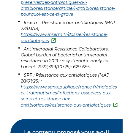
preserver/des-antibiotiques-a-l-
antibioresistance/article/l-antibioresistance-
pourquoi-est-ce-si-grave
Inserm : Résistance aux antibiotiques (MAJ
22/03/18) :
https://www.inserm.fr/dossier/resistance-
antibiotiques
Antimicrobial Resistance Collaborators.
Global burden of bacterial antimicrobial
resistance in 2019 : a systematic analysis.
Lancet. 2022;399(10325): 629-655
SPF : Résistance aux antibiotiques (MAJ
20/01/25) :
https://www.santepubliquefrance.fr/maladies-
et-traumatismes/infections-associees-aux-
soins-et-resistance-aux-
antibiotiques/resistance-aux-antibiotiques
Le contenu proposé vous a-t-il