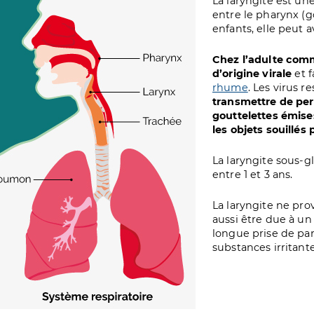
age
La laryngite est un
entre le pharynx (g
enfants, elle peut a
Chez l’adulte comm
d’origine virale
et f
rhume
. Les virus 
transmettre de per
gouttelettes émise
les objets souillés 
La laryngite sous-gl
entre 1 et 3 ans.
La laryngite ne pro
aussi être due à un
longue prise de paro
substances irritante