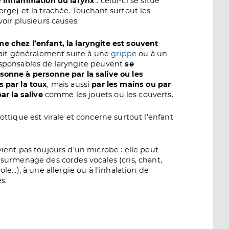
e
inflammation du larynx
: celui-ci se situe
orge) et la trachée. Touchant surtout les
voir plusieurs causes.
e chez l’enfant, la laryngite est souvent
ait généralement suite à une
grippe
ou à un
responsables de laryngite peuvent
se
sonne à personne par la salive ou les
s par la toux
, mais aussi
par les mains ou par
par la salive
comme les jouets ou les couverts.
ottique est virale et concerne surtout l’enfant
vient pas toujours d’un microbe : elle peut
 surmenage des cordes vocales (cris, chant,
le...), à une allergie ou à l’inhalation de
s.