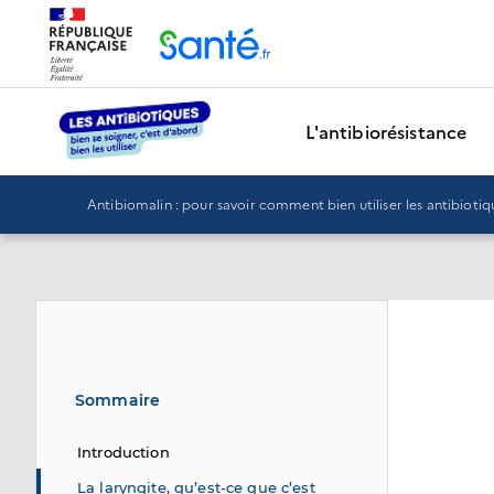
Panneau de gestion des cookies
L'antibiorésistance
Antibiomalin : pour savoir comment bien utiliser les antibiotiq
Sommaire
Introduction
La laryngite, qu’est-ce que c’est