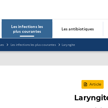
Les infections les
Les antibiotiques
plus courantes
ues
Les infections les plus courantes
Laryngite
Article
Laryngit