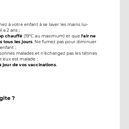
z à votre enfant à se laver les mains lui-
a 2 ans ;
rop chauffé
(19°C au maximum) et que
l'air ne
s tous les jours
. Ne fumez pas pour diminuer
enfant ;
sonnes malades et n’échangez pas les tétines
re eux est malade ;
à jour de vos vaccinations
.
gite ?