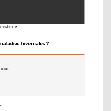
e externe
 maladies hivernales ?
e.