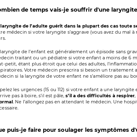
mbien de temps vais-je souffrir d'une laryngite
 laryngite de l’adulte guérit dans la plupart des cas toute
tre médecin si votre laryngite s’aggrave (vous avez du mal à r
rs.
 laryngite de l’enfant est généralement un épisode sans gravi
decin traitant ou un pédiatre si votre enfant a moins de 6 moi
ut-petit, étant plus étroit que celui des adultes, l’inflammati
spiratoires. Votre médecin prescrira si besoin un traitement 
decin si la laryngite de votre enfant ne s’améliore pas au bou
pelez les urgences (15 ou 112) si votre enfant a une laryngite e
rrive pas à boire, s’il est pâle,
s’il a des difficultés à respirer
ormal
. Ne l’allongez pas en attendant le médecin. Une hospit
cessaire.
e puis-je faire pour soulager les symptômes d'