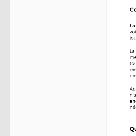
Co
La
vo
jou
La
mé
to
re
mé
Ap
n’a
an
né
Qu