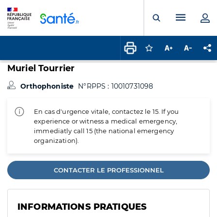
Panneau de gestion des cookies
Menu pr
Ouvrir la rech
Connectez-vous pour
Augmenter la t
Diminuer 
Pa
Muriel Tourrier
Orthophoniste
N°RPPS : 10010731098
En cas d'urgence vitale, contactez le 15. If you
experience or witness a medical emergency,
immediatly call 15 (the national emergency
organization).
CONTACTER LE PROFESSIONNEL
INFORMATIONS PRATIQUES