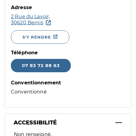
Adresse
2 Rue du Lavoir,
30620 Bernis
S'Y RENDRE
Téléphone
07 83 72 88 63
Conventionnement
Conventionné
ACCESSIBILITÉ
Filtres
Non renseigné.
Sélectionnez un ou plusieurs handicaps/besoins spécifiques p