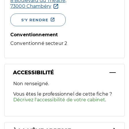
8 Boulevard du Théâtre,
73000 Chambéry
S'Y RENDRE
Conventionnement
Conventionné secteur 2
ACCESSIBILITÉ
Filtres
Non renseigné.
Sélectionnez un ou plusieurs handicaps/besoins spécifiques p
Vous êtes le professionnel de cette fiche ?
Décrivez l'accessibilité de votre cabinet
.