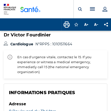
Panneau de gestion des cookies
Menu pr
Ouvrir la rech
Connectez-vous pour
Augmenter la t
Diminuer 
Pa
Dr Victor Fourdinier
Cardiologue
N°RPPS : 10101511664
En cas d'urgence vitale, contactez le 15. If you
experience or witness a medical emergency,
immediatly call 15 (the national emergency
organization).
INFORMATIONS PRATIQUES
Adresse