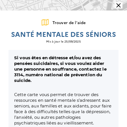
Panneau de gestion des cookies
Fer
Menu pr
Trouver de l'aide
Augmenter la ta
Diminuer l
Par
SANTÉ MENTALE DES SÉNIORS
Mis à jour le 25/09/2025
FILTRES ET LOCALISATION
Si vous êtes en détresse et/ou avez des
pensées suicidaires, si vous voulez aider
une personne en souffrance, contactez le
397
3114, numéro national de prévention du
suicide.
3885
Cette carte vous permet de trouver des
842
ressources en santé mentale s’adressent aux
620
seniors, aux familles et aux aidants, pour faire
face à des difficultés telles que la dépression,
l’anxiété, ou autres pathologies
psychiatriques liées au vieillissement.