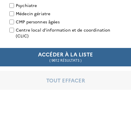
Téléphone
0491472054
Psychiatre
Type de convention
Conventionné secteur 1
Médecin gériatre
CMP personnes âgées
Y ALLER
Centre local d'information et de coordination
(CLIC)
ACCÉDER À LA LISTE
(nouvelle fenêtre)
Dr Sarret Claire
Professionel de santé
( 9612 RÉSULTATS )
Psychiatre
Adresse
723 Route du Pont de Laffin, 74210 Giez
TOUT EFFACER
Téléphone
0686234972
Type de convention
Conventionné secteur 1
Y ALLER