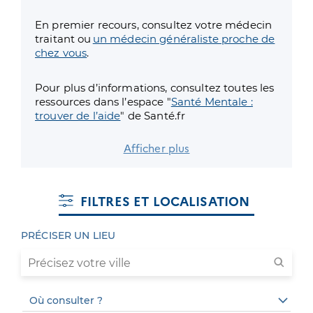
2362
1257
En premier recours, consultez votre médecin
traitant ou
un médecin généraliste proche de
75
chez vous
.
47
Pour plus d’informations, consultez toutes les
ressources dans l’espace "
Santé Mentale :
trouver de l’aide
" de Santé.fr
Leaflet
|
© MapTiler
© OpenStreetMap contributors
Afficher plus
Carte thématique
Santé mentale des séniors
FILTRES ET LOCALISATION
PRÉCISER UN LIEU
(nouvelle fenêtre)
Dr Polverel Bernard
Professionel de santé
Psychiatre
Adresse
31 Place jean jaures, 13005 Marseille
Où consulter ?