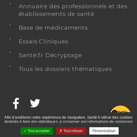
Annuaire des professionnels et des
établissements de santé
Base de médicaments
Essais Cliniques
Santé.fr Décryptage
Tous les dossiers thématiques
Facebook
Twitter
G
Afin d’améliorer votre expérience de navigation, Santé.fr utilise des cookies
destinés à faire des statistiques, à conserver vos informations de connexion
ou à adapter les fonctionnalités. Pour en savoir plus sur la finalité précise de
ces cookies, nous vous invitons à prendre connaissance de la politique de
Tout accepter
Tout refuser
Personnaliser
confidentialité et des mentions légales.