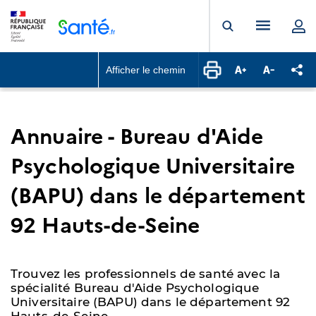
Panneau de gestion des cookies
Menu pr
Ouvrir la rech
Afficher le chemin
Augmenter la ta
Diminuer l
Par
Annuaire - Bureau d'Aide
Psychologique Universitaire
(BAPU) dans le département
92 Hauts-de-Seine
Trouvez les professionnels de santé avec la
spécialité Bureau d'Aide Psychologique
Universitaire (BAPU) dans le département 92