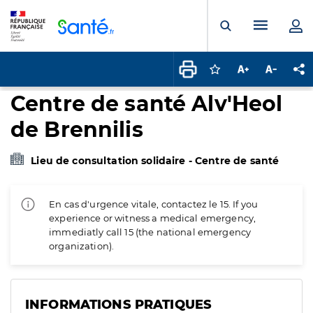
Panneau de gestion des cookies
Menu pr
Ouvrir la rech
Connectez-vous pour
Augmenter la t
Diminuer 
Pa
Centre de santé Alv'Heol
de Brennilis
Lieu de consultation solidaire - Centre de santé
En cas d'urgence vitale, contactez le 15. If you
experience or witness a medical emergency,
immediatly call 15 (the national emergency
organization).
INFORMATIONS PRATIQUES