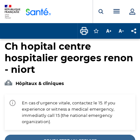
Panneau de gestion des cookies
Menu pr
Ouvrir la rech
Connectez-vous pour
Augmenter la t
Diminuer 
Pa
Ch hopital centre
hospitalier georges renon
- niort
Hôpitaux & cliniques
En cas d'urgence vitale, contactez le 15. If you
experience or witness a medical emergency,
immediatly call 15 (the national emergency
organization).