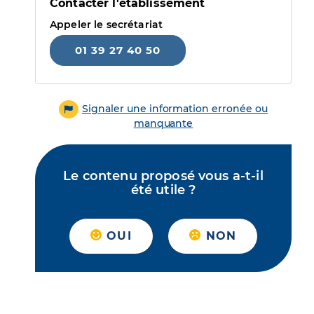
Contacter l'établissement
Appeler le secrétariat
01 39 27 40 50
Signaler une information erronée ou
manquante
Le contenu proposé vous a-t-il
été utile ?
OUI
NON