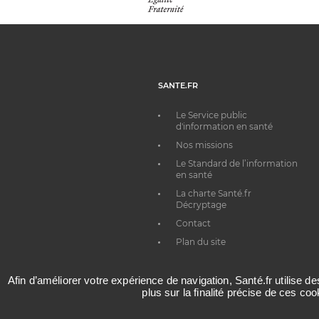
SANTE.FR
Le Service public
d'information en santé
Nos missions
Le Standard de l’information
en santé
La charte Santé.fr
Décryptage
Contact
Plan du site
Afin d’améliorer votre expérience de navigation, Santé.fr utilise d
plus sur la finalité précise de ces co