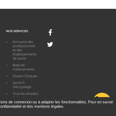
NOS SERVICES
Facebook
Annuaire des
Twitter
professionnels
et des
établissements
de santé
Base de
médicaments
Essais Cliniques
Santé.fr
Décryptage
Tous les dossiers
thématiques
G
ations de connexion ou à adapter les fonctionnalités. Pour en savoir
onfidentialité et des mentions légales.