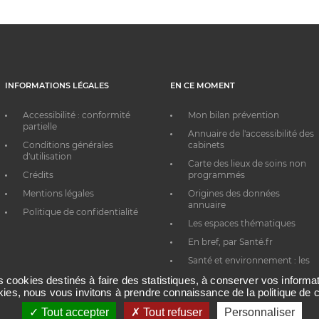
INFORMATIONS LÉGALES
EN CE MOMENT
Accessibilité : conformité
Mon bilan prévention
partielle
Annuaire de l'accessibilité des
Conditions générales
cabinets
d'utilisation
Carte des lieux de soins non
Crédits
programmés
Mentions légales
Origines des données
annuaire
Politique de confidentialité
Les espaces thématiques
En bref, par Santé.fr
Santé et environnement : les
bons réflexes au quotidien
es cookies destinés à faire des statistiques, à conserver vos inform
okies, nous vous invitons à prendre connaissance de la politique de c
Tout accepter
Tout refuser
Personnaliser