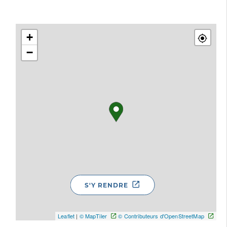
+
−
S'Y RENDRE
Leaflet
|
© MapTiler
© Contributeurs d'OpenStreetMap