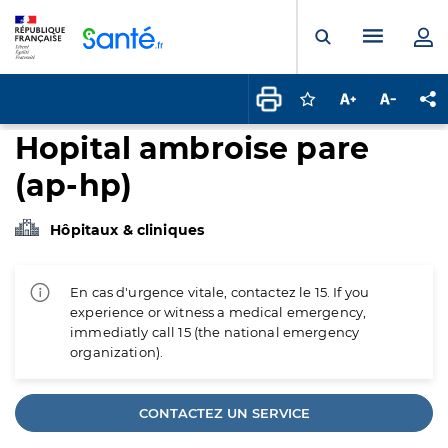
Panneau de gestion des cookies
Menu pr
Ouvrir la rech
Connectez-vous pour
Augmenter la t
Diminuer 
Pa
Hopital ambroise pare
(ap-hp)
Hôpitaux & cliniques
En cas d'urgence vitale, contactez le 15. If you
experience or witness a medical emergency,
immediatly call 15 (the national emergency
organization).
CONTACTEZ UN SERVICE