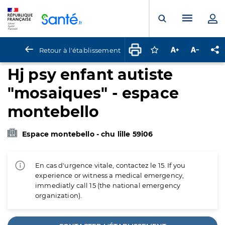
Panneau de gestion des cookies
Menu pr
Ouvrir la rech
Retour à l'établissement
Connectez-vous pour
Augmenter la t
Diminuer 
Pa
Hj psy enfant autiste
"mosaiques" - espace
montebello
Espace montebello - chu lille 59i06
En cas d'urgence vitale, contactez le 15. If you
experience or witness a medical emergency,
immediatly call 15 (the national emergency
organization).