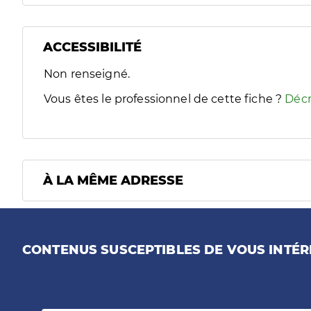
ACCESSIBILITÉ
Filtres
Non renseigné.
Sélectionnez un ou plusieurs handicaps/besoins spécifiques
Vous êtes le professionnel de cette fiche ?
Décr
À LA MÊME ADRESSE
CONTENUS SUSCEPTIBLES DE VOUS INTÉR