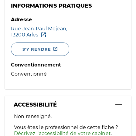
INFORMATIONS PRATIQUES
Adresse
Rue Jean-Paul Méjean,
13200 Arles
S'Y RENDRE
Conventionnement
Conventionné
ACCESSIBILITÉ
Filtres
Non renseigné.
Sélectionnez un ou plusieurs handicaps/besoins spécifiques p
Vous êtes le professionnel de cette fiche ?
Décrivez l'accessibilité de votre cabinet
.