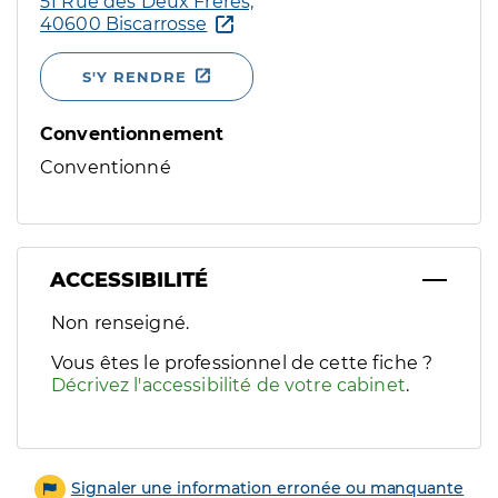
51 Rue des Deux Frères,
40600 Biscarrosse
S'Y RENDRE
Conventionnement
Conventionné
ACCESSIBILITÉ
Filtres
Non renseigné.
Sélectionnez un ou plusieurs handicaps/besoins spécifiques p
Vous êtes le professionnel de cette fiche ?
Décrivez l'accessibilité de votre cabinet
.
Signaler une information erronée ou manquante