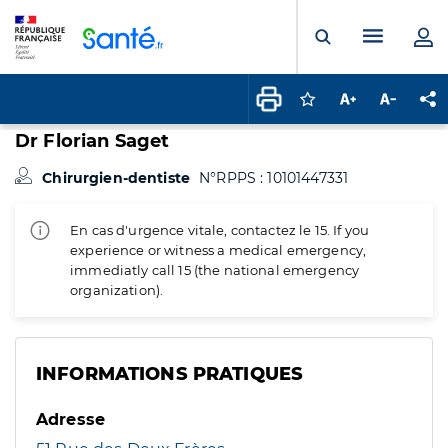
Panneau de gestion des cookies
Menu pr
Ouvrir la rech
Connectez-vous pour
Augmenter la t
Diminuer 
Pa
Dr Florian Saget
Chirurgien-dentiste
N°RPPS : 10101447331
En cas d'urgence vitale, contactez le 15. If you
experience or witness a medical emergency,
immediatly call 15 (the national emergency
organization).
INFORMATIONS PRATIQUES
Adresse