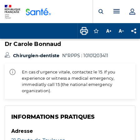
Panneau de gestion des cookies
Menu pr
Ouvrir la rech
Connectez-vous pour
Augmenter la t
Diminuer 
Pa
Dr Carole Bonnaud
Chirurgien-dentiste
N°RPPS : 10101203411
En cas d'urgence vitale, contactez le 15. If you
experience or witness a medical emergency,
immediatly call 15 (the national emergency
organization).
INFORMATIONS PRATIQUES
Adresse