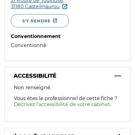
21 Route de Toulouse,
31180 Castelmaurou
S'Y RENDRE
Conventionnement
Conventionné
ACCESSIBILITÉ
Filtres
Non renseigné.
Sélectionnez un ou plusieurs handicaps/besoins spécifiques p
Vous êtes le professionnel de cette fiche ?
Décrivez l'accessibilité de votre cabinet
.